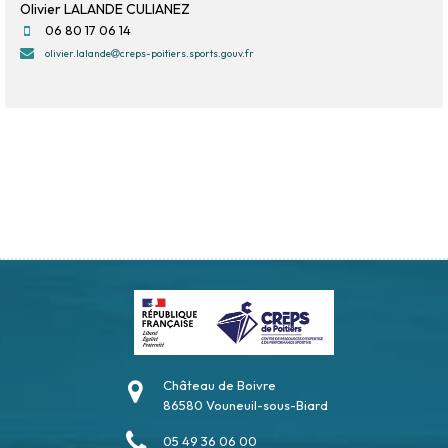
Olivier LALANDE CULIANEZ
06 80 17 06 14
olivier.lalande
creps-poitiers.sports.gouv.fr
Château de Boivre
86580 Vouneuil-sous-Biard
05 49 36 06 00