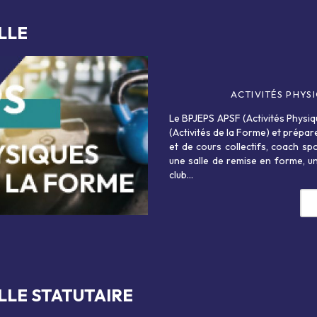
LLE
ACTIVITÉS PHYS
Objectifs de la form
Le BPJEPS APSF (Activités Physiq
compétences suivan
(Activités de la Forme) et prépa
et de cours collectifs, coach sp
développementPilot
une salle de remise en forme, un
conduire un projet s
club…
de développementÉlab
LE STATUTAIRE