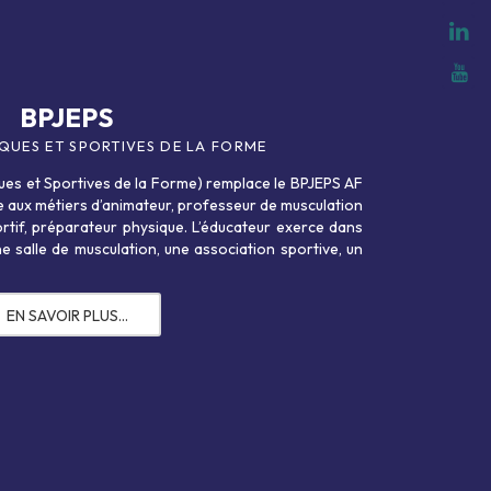
DESJEPS
TENNIS
BPJEPS
IQUES ET SPORTIVES DE LA FORME
ationLe DESJEPS mention « Tennis » confère à 
ues et Sportives de la Forme) remplace le BPJEPS AF
tes :Préparer un projet stratégique de pe
re aux métiers d’animateur, professeur de musculation
ortif, préparateur physique. L’éducateur exerce dans
er un système d’entraînement et de dévelop
e salle de musculation, une association sportive, un
portif et de développementÉvaluer un système 
orer, organiser et conduire des actions…
EN SAVOIR PLUS…
EN SAVOIR PLUS…