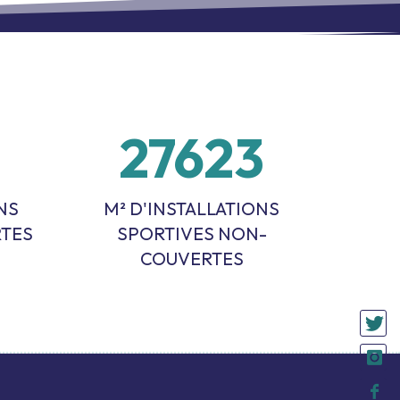
8
28774
NS
M² D'INSTALLATIONS
RTES
SPORTIVES NON-
COUVERTES