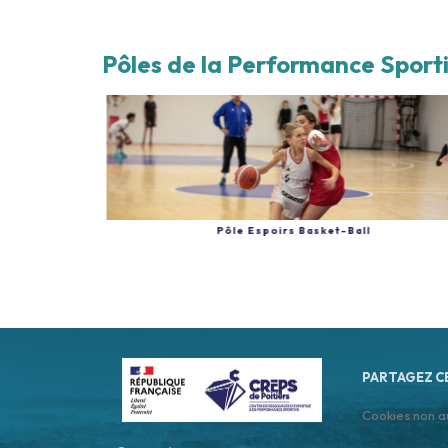
Pôles de la Performance Sport
té
Pôle Espoirs Basket-Ball
PARTAGEZ C
Cookies non a