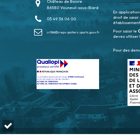
Château de Boivre
86580 Vouneuil-sous-Biard
En applicatio
droit de saisi
05 49 36 06 00
établissement
Pour saisir le
cr086
creps-poitiers.sports.gouv.fr
devez utiliser 
Pour des deman