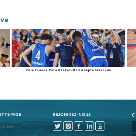
ive
Pôle France Para Basket-Ball Adapté Masculin
ETTE PAGE
REJOIGNEZ-NOUS
C
utorisés