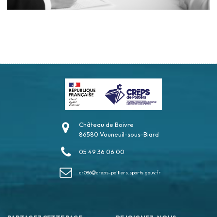
Château de Boivre
86580 Vouneuil-sous-Biard
05 49 36 06 00
cr086
creps-poitiers.sports.gouv.fr