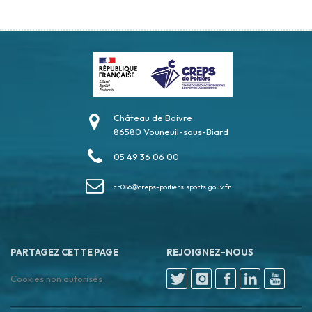
Château de Boivre
86580 Vouneuil-sous-Biard
05 49 36 06 00
cr086
creps-poitiers.sports.gouv.fr
PARTAGEZ CETTE PAGE
REJOIGNEZ-NOUS
Cookies non autorisés